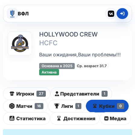
ВФЛ
HOLLYWOOD CREW
HCFC
Ваши ожидания,Ваши проблемы!!!
Основана в 2025
Ср. возраст 31.7
Активна
Игроки
Представители
27
1
Матчи
Лиги
Кубки
16
1
0
Статистика
Достижения
Медиа